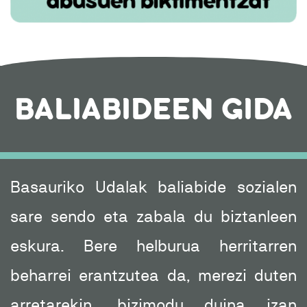
BALIABIDEEN GIDA
Basauriko Udalak baliabide sozialen
sare sendo eta zabala du biztanleen
eskura. Bere helburua herritarren
beharrei erantzutea da, merezi duten
arretarekin, bizimodu duina izan