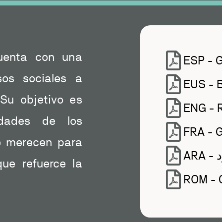
uenta con una
ESP - 
sos sociales a
EUS - 
 Su objetivo es
ENG -
dades de los
FRA -
e merecen para
A
que refuerce la
ROM - 