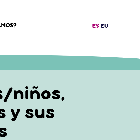
AMOS?
ES
EU
s/niños,
 y sus
s