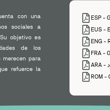
uenta con una
ESP - 
sos sociales a
EUS - 
 Su objetivo es
ENG -
dades de los
FRA -
e merecen para
A
que refuerce la
ROM - 