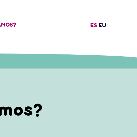
AMOS?
ES
EU
amos?