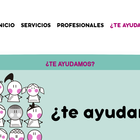
NICIO
SERVICIOS
PROFESIONALES
¿TE AYUD
¿TE AYUDAMOS?
¿te ayud